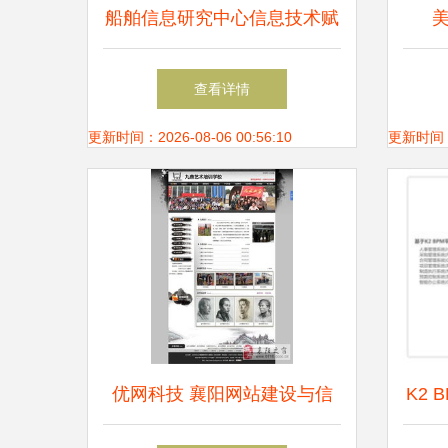
船舶信息研究中心信息技术赋
能 智能制造与系统集成服务
查看详情
新高度
更新时间：2026-08-06 00:56:10
更新时间：20
优网科技 襄阳网站建设与信
K2