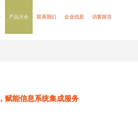
介
产品大全
联系我们
企业信息
访客留言
，赋能信息系统集成服务