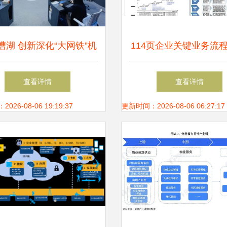
漕湖 创新深化“大网铁”机
114页企业关键业务流程
，激发基层治理强大效能
略规划产品开发物料采
查看详情
查看详情
销协同
26-08-06 19:19:37
更新时间：2026-08-06 06:27:17