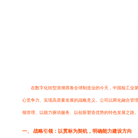
在数字化转型浪潮席卷全球制造业的今天，中国核工业第
心竞争力、实现高质量发展的战略意义。公司以两化融合管
领管理、以能力驱动服务、以创新塑造优势的特色发展之路
一、 战略引领：以贯标为契机，明确能力建设方向