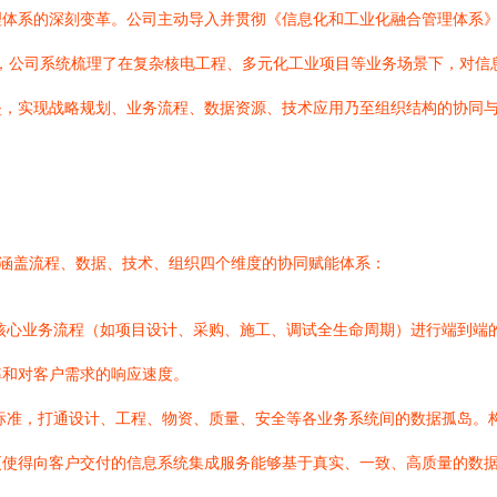
系的深刻变革。公司主动导入并贯彻《信息化和工业化融合管理体系》国家
标，公司系统梳理了在复杂核电工程、多元化工业项目等业务场景下，对信
垒，实现战略规划、业务流程、数据资源、技术应用乃至组织结构的协同
个涵盖流程、数据、技术、组织四个维度的协同赋能体系：
核心业务流程（如项目设计、采购、施工、调试全生命周期）进行端到端
率和对客户需求的响应速度。
标准，打通设计、工程、物资、质量、安全等各业务系统间的数据孤岛。
更使得向客户交付的信息系统集成服务能够基于真实、一致、高质量的数