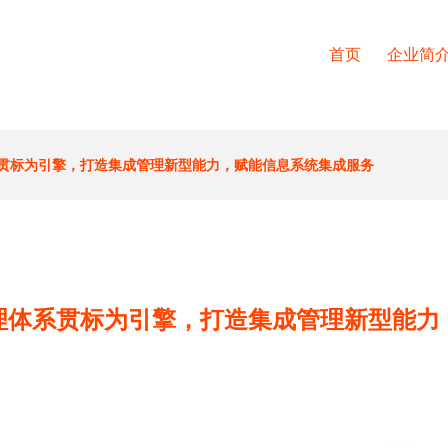
首页
企业简
贯标为引擎，打造集成管理新型能力，赋能信息系统集成服务
理体系贯标为引擎，打造集成管理新型能力