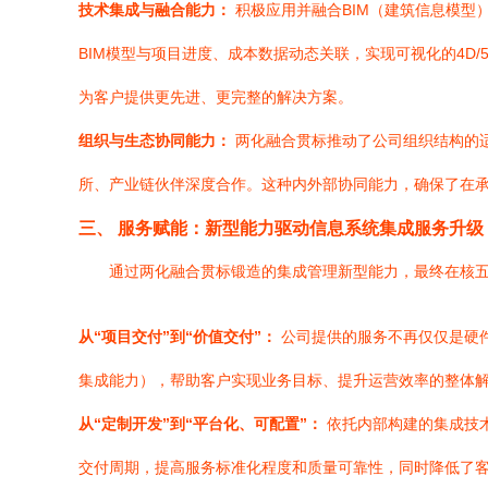
技术集成与融合能力：
积极应用并融合BIM（建筑信息模型
BIM模型与项目进度、成本数据动态关联，实现可视化的4
为客户提供更先进、更完整的解决方案。
组织与生态协同能力：
两化融合贯标推动了公司组织结构的适
所、产业链伙伴深度合作。这种内外部协同能力，确保了在
三、 服务赋能：新型能力驱动信息系统集成服务升级
通过两化融合贯标锻造的集成管理新型能力，最终在核
从“项目交付”到“价值交付”：
公司提供的服务不再仅仅是硬
集成能力），帮助客户实现业务目标、提升运营效率的整体
从“定制开发”到“平台化、可配置”：
依托内部构建的集成技
交付周期，提高服务标准化程度和质量可靠性，同时降低了