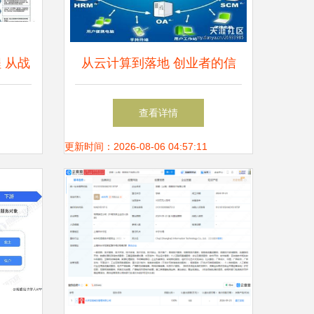
 从战
从云计算到落地 创业者的信
购和产
息系统集成服务实战指南
查看详情
更新时间：2026-08-06 04:57:11