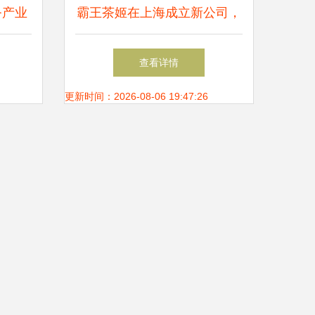
务产业
霸王茶姬在上海成立新公司，
、竞争
跨界布局动漫游戏与IT服务
查看详情
务新趋
更新时间：2026-08-06 19:47:26